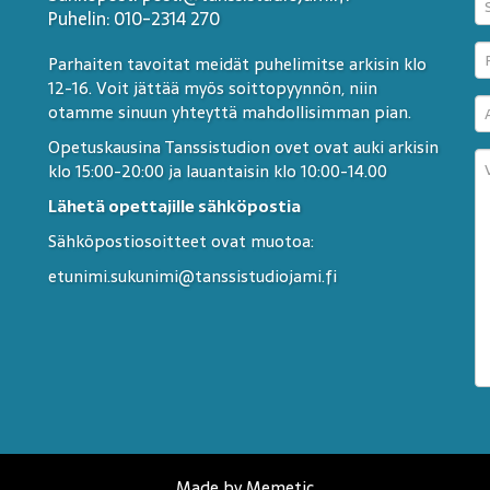
Puhelin: 010-2314 270
Parhaiten tavoitat meidät puhelimitse arkisin klo
12-16. Voit jättää myös soittopyynnön, niin
otamme sinuun yhteyttä mahdollisimman pian.
Opetuskausina Tanssistudion ovet ovat auki arkisin
klo 15:00-20:00 ja lauantaisin klo 10:00-14.00
Lähetä opettajille sähköpostia
Sähköpostiosoitteet ovat muotoa:
etunimi.sukunimi@tanssistudiojami.fi
Made by Memetic