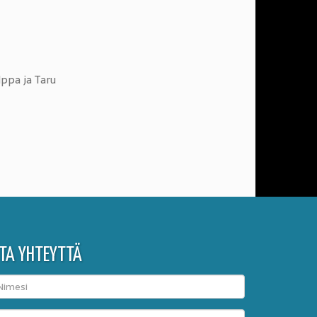
lppa ja Taru
TA YHTEYTTÄ