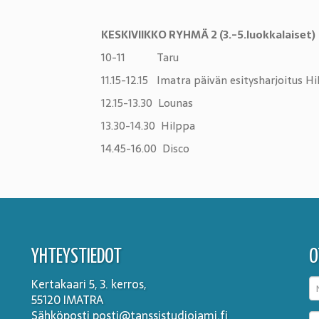
KESKIVIIKKO RYHMÄ 2 (3.-5.luokkalaiset)
10-11 Taru
11.15-12.15 Imatra päivän esitysharjoitus Hi
12.15-13.30 Lounas
13.30-14.30 Hilppa
14.45-16.00 Disco
YHTEYSTIEDOT
O
Kertakaari 5, 3. kerros,
55120 IMATRA
Sähköposti posti@tanssistudiojami.fi