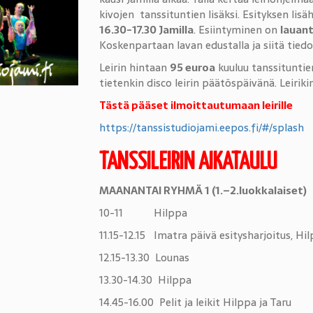
kivojen tanssituntien lisäksi. Esityksen lis
16.30-17.30 Jamilla
. Esiintyminen on
lauant
Koskenpartaan lavan edustalla ja siitä tied
Leirin hintaan
95 euroa
kuuluu tanssituntien
tietenkin disco leirin päätöspäivänä. Leiriki
Tästä pääset ilmoittautumaan leirille
https://tanssistudiojami.eepos.fi/#/splash
TANSSILEIRIN AIKATAULU
MAANANTAI RYHMÄ 1 (1.–2.luokkalaiset)
10-11 Hilppa
11.15-12.15 Imatra päivä esitysharjoitus, Hil
12.15-13.30 Lounas
13.30-14.30 Hilppa
14.45-16.00 Pelit ja leikit Hilppa ja Taru