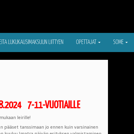
EITA LUKUKAUSIMAKSUUN LIITTYEN
OPETTAJAT
SOME
7.8.2024
7-11-VUOTIAILLE
ukaan leirille!
ten pääset tanssimaan jo ennen kuin varsinainen
maan kuuluu Imatra päivän esityksen valmistaminen