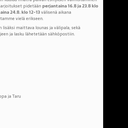
äharjoitukset pidetään
perjantaina 16.8 ja 23.8 klo
aina 24.8. klo 12-13
välisenä aikana
otamme vielä erikseen.
 lisäksi maittava lounas ja välipala, sekä
rjeen ja lasku lähetetään sähköpostiin.
ppa ja Taru