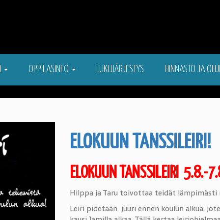
N
OPPILASINFO
LUKUJÄRJESTYS
HINNASTO JA OHJ
ELOKUUN TANSSILEIRI!
ELOKUUN TANSSILEIRI
5.8.-
Hilppa ja Taru toivottaa teidät lämpimästi m
Leiri pidetään juuri ennen koulun alkua, jo
kausi Jamilla alkaa. Tällä kertaa leiriohjel