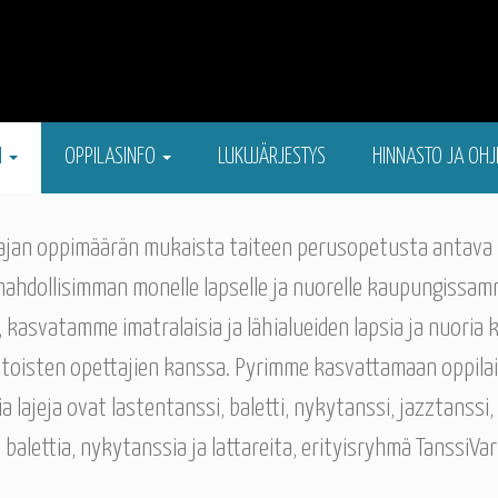
N
OPPILASINFO
LUKUJÄRJESTYS
HINNASTO JA OHJ
 laajan oppimäärän mukaista taiteen perusopetusta antav
mahdollisimman monelle lapselle ja nuorelle kaupungissa
asvatamme imatralaisia ja lähialueiden lapsia ja nuoria ki
toisten opettajien kanssa. Pyrimme kasvattamaan oppila
a lajeja ovat lastentanssi, baletti, nykytanssi, jazztanss
la balettia, nykytanssia ja lattareita, erityisryhmä TanssiV