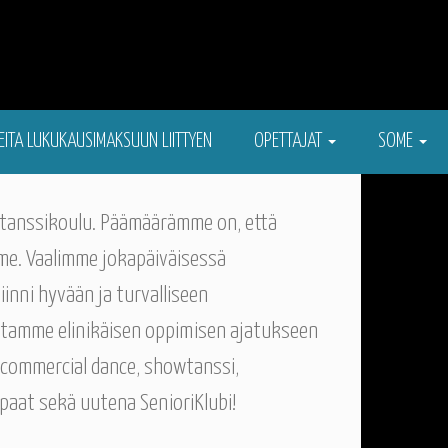
EITA LUKUKAUSIMAKSUUN LIITTYEN
OPETTAJAT
SOME
a tanssikoulu. Päämäärämme on, että
mme. Vaalimme jokapäiväisessä
inni hyvään ja turvalliseen
itamme elinikäisen oppimisen ajatukseen
i, commercial dance, showtanssi,
arpaat sekä uutena SenioriKlubi!