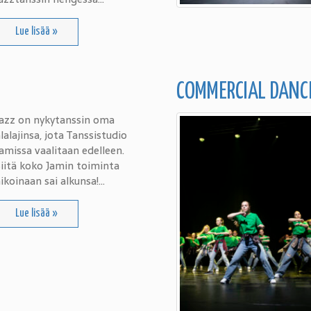
Lue lisää »
COMMERCIAL DANC
Jazz on nykytanssin oma
lalajinsa, jota Tanssistudio
amissa vaalitaan edelleen.
iitä koko Jamin toiminta
ikoinaan sai alkunsa!…
Lue lisää »