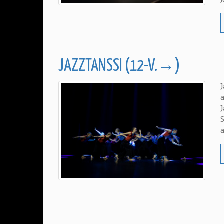
JAZZTANSSI (12-V.→)
a
J
S
a