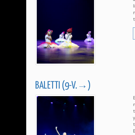
l
m
t
BALETTI (9-V.→)
B
t
y
B