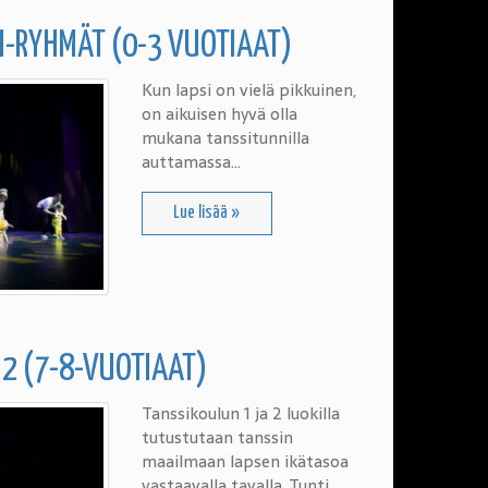
I-RYHMÄT (0-3 VUOTIAAT)
Kun lapsi on vielä pikkuinen,
on aikuisen hyvä olla
mukana tanssitunnilla
auttamassa…
Lue lisää »
 2 (7-8-VUOTIAAT)
Tanssikoulun 1 ja 2 luokilla
tutustutaan tanssin
maailmaan lapsen ikätasoa
vastaavalla tavalla. Tunti