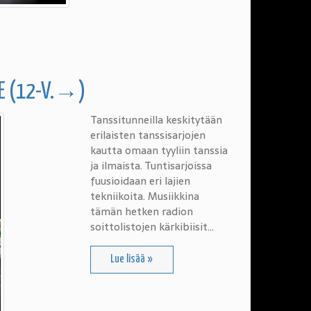
E (12-V.→)
Tanssitunneilla keskitytään
erilaisten tanssisarjojen
kautta omaan tyyliin tanssia
ja ilmaista. Tuntisarjoissa
fuusioidaan eri lajien
tekniikoita. Musiikkina
tämän hetken radion
soittolistojen kärkibiisit…
Lue lisää »