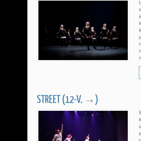
L
s
j
k
j
STREET (12-V. →)
S
u
j
s