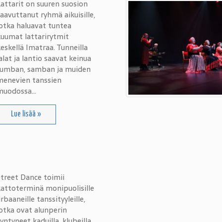
attarit on suuren suosion
aavuttanut ryhmä aikuisille,
otka haluavat tuntea
kuumat lattarirytmit
eskellä Imatraa. Tunneilla
alat ja lantio saavat keinua
rumban, samban ja muiden
menevien tanssien
muodossa…
Lue lisää »
treet Dance toimii
kattoterminä monipuolisille
rbaaneille tanssityyleille,
otka ovat alunperin
yntyneet kaduilla, klubeilla