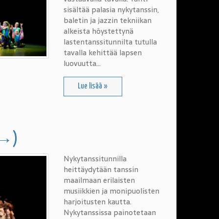
sisältää palasia nykytanssin,
baletin ja jazzin tekniikan
alkeista höystettynä
lastentanssitunnilta tutulla
tavalla kehittää lapsen
luovuutta…
Lue lisää »
.→)
Nykytanssitunnilla
heittäydytään tanssin
maailmaan erilaisten
musiikkien ja monipuolisten
harjoitusten kautta.
Nykytanssissa painotetaan