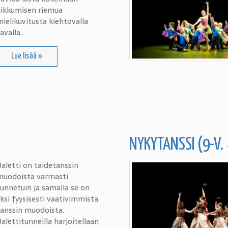
iikkumisen riemua
ielikuvitusta kiehtovalla
avalla…
Lue lisää »
NYKYTANSSI (9-V
aletti on taidetanssin
muodoista varmasti
unnetuin ja samalla se on
ksi fyysisesti vaativimmista
tanssin muodoista.
alettitunneilla harjoitellaan