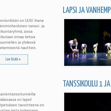
LAPSI JA VANHEMP
enioriklubi on UUSI ihana
lämminhenkinen tanssi- ja
iikuntaryhmä, jossa
liikutaan omaa kehoa
uunnellen ja yhdessä
tekemisestä nauttien.
Lue lisää »
TANSSIKOULU 1 JA
astentanssitunneilla
ääosassa on lapsi!
Opetuksen tavoitteena on
auttaa lasta kokemaan