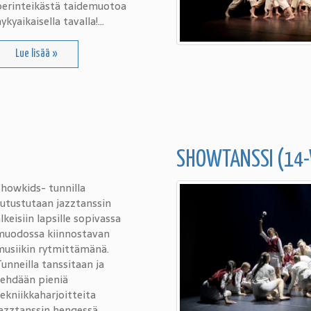
perinteikästä taidemuotoa
ykyaikaisella tavalla!…
Lue lisää »
SHOWTANSSI (14
howkids- tunnilla
tutustutaan jazztanssin
lkeisiin lapsille sopivassa
muodossa kiinnostavan
musiikin rytmittämänä.
unneilla tanssitaan ja
tehdään pieniä
ekniikkaharjoitteita
jazztanssin hengessä…