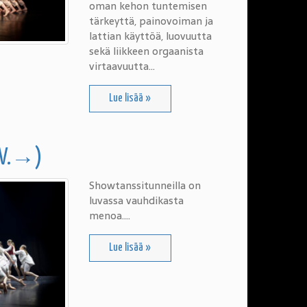
oman kehon tuntemisen
tärkeyttä, painovoiman ja
lattian käyttöä, luovuutta
sekä liikkeen orgaanista
virtaavuutta…
Lue lisää »
-V.→)
Showtanssitunneilla on
luvassa vauhdikasta
menoa….
Lue lisää »