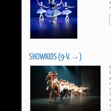
n
SHOWKIDS (9-V.→)
S
a
T
t