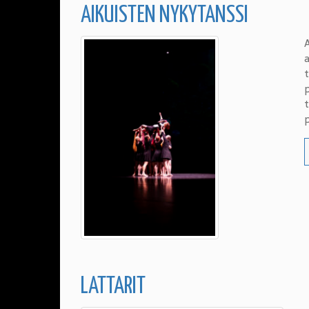
AIKUISTEN NYKYTANSSI
A
a
t
LATTARIT