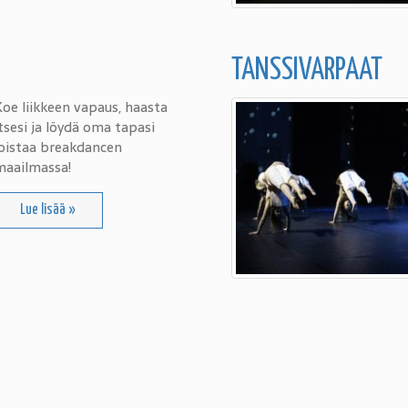
TANSSIVARPAAT
oe liikkeen vapaus, haasta
tsesi ja löydä oma tapasi
loistaa breakdancen
maailmassa!
Lue lisää »