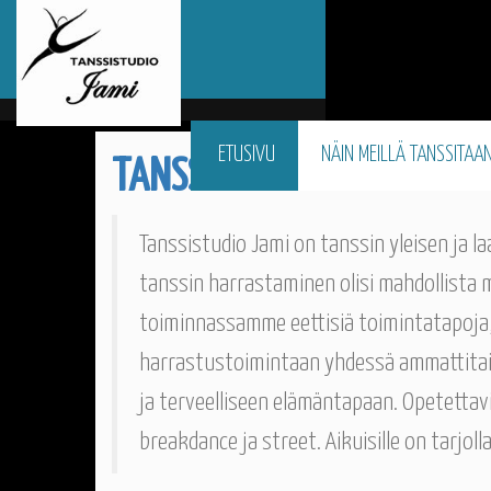
ETUSIVU
NÄIN MEILLÄ TANSSITAA
TANSSILAJIT
Tanssistudio Jami on tanssin yleisen ja
tanssin harrastaminen olisi mahdollista 
toiminnassamme eettisiä toimintatapoja, k
harrastustoimintaan yhdessä ammattitai
ja terveelliseen elämäntapaan. Opetettavi
breakdance ja street. Aikuisille on tarjol