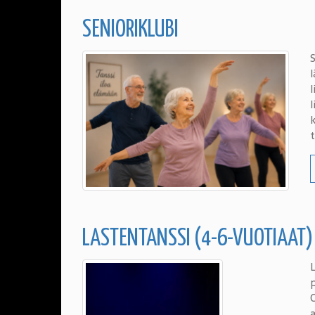
SENIORIKLUBI
S
l
k
LASTENTANSSI (4-6-VUOTIAAT)
L
p