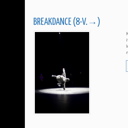
BREAKDANCE (8-V.→)
K
i