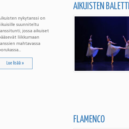
AIKUISTEN BALETT
ikuisten nykytanssi on
ikuisille suunniteltu
anssitunti, jossa aikuiset
pääsevät liikkumaan
tanssien mahtavassa
porukassa…
Lue lisää »
FLAMENCO