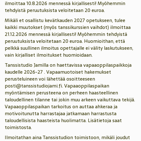
ilmoittaa 10.8.2026 mennessä kirjallisesti! Myöhemmin
tehdyistä peruutuksista veloitetaan 20 euroa.
Mikäli et osallistu kevätkauden 2027 opetukseen, tulee
kaikki muutokset (myös tanssikurssien vaihdot) ilmoittaa
21.12.2026 mennessä kirjallisesti! Myöhemmin tehdyistä
peruutuksista veloitetaan 20 euroa. Huomioithan, että
pelkkä suullinen ilmoitus opettajalle ei välity laskutukseen,
vain kirjalliset ilmoitukset huomioidaan.
Tanssistudio Jamilla on haettavissa vapaaoppilaspaikkoja
kaudelle 2026-27 . Vapaamuotoiset hakemukset
perusteluineen voi lähettää osoitteeseen
posti@tanssistudiojami.fi. Vapaaoppilaspaikan
myöntämisen perusteena on perheen haasteellinen
taloudellinen tilanne tai jokin muu arkeen vaikuttava tekijä.
Vapaaoppilaspaikan tarkoitus on auttaa ahkeraa ja
motivoitunutta harrastajaa jatkamaan harrastusta
taloudellisista haasteista huolimatta. Lisätietoja saat
toimistosta.
Ilmoitathan aina Tanssistudion toimistoon, mikäli joudut