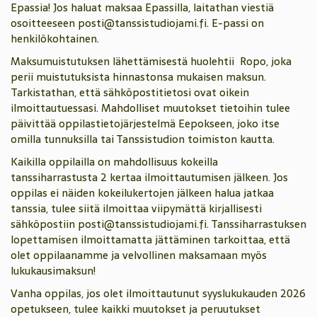
Epassia! Jos haluat maksaa Epassilla, laitathan viestiä
osoitteeseen posti@tanssistudiojami.fi. E-passi on
henkilökohtainen.
Maksumuistutuksen lähettämisestä huolehtii Ropo, joka
perii muistutuksista hinnastonsa mukaisen maksun.
Tarkistathan, että sähköpostitietosi ovat oikein
ilmoittautuessasi. Mahdolliset muutokset tietoihin tulee
päivittää oppilastietojärjestelmä Eepokseen, joko itse
omilla tunnuksilla tai Tanssistudion toimiston kautta.
Kaikilla oppilailla on mahdollisuus kokeilla
tanssiharrastusta 2 kertaa ilmoittautumisen jälkeen. Jos
oppilas ei näiden kokeilukertojen jälkeen halua jatkaa
tanssia, tulee siitä ilmoittaa viipymättä kirjallisesti
sähköpostiin
posti@tanssistudiojami.fi
. Tanssiharrastuksen
lopettamisen ilmoittamatta jättäminen tarkoittaa, että
olet oppilaanamme ja velvollinen maksamaan myös
lukukausimaksun!
Vanha oppilas, jos olet ilmoittautunut syyslukukauden 2026
opetukseen, tulee kaikki muutokset ja peruutukset