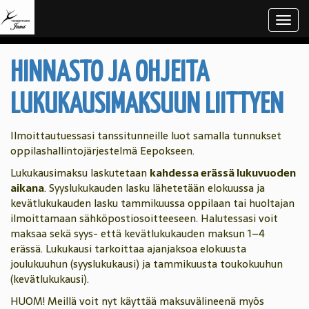
Navi
HINNASTO JA OHJEITA
LUKUKAUSIMAKSUUN LIITTYEN
Ilmoittautuessasi tanssitunneille luot samalla tunnukset
oppilashallintojärjestelmä Eepokseen.
Lukukausimaksu laskutetaan
kahdessa erässä lukuvuoden
aikana
. Syyslukukauden lasku lähetetään elokuussa ja
kevätlukukauden lasku tammikuussa oppilaan tai huoltajan
ilmoittamaan sähköpostiosoitteeseen. Halutessasi voit
maksaa sekä syys- että kevätlukukauden maksun 1–4
erässä. Lukukausi tarkoittaa ajanjaksoa elokuusta
joulukuuhun (syyslukukausi) ja tammikuusta toukokuuhun
(kevätlukukausi).
HUOM! Meillä voit nyt käyttää maksuvälineenä myös