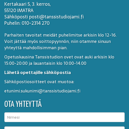
Kertakaari 5, 3. kerros,
55120 IMATRA
Sähköposti posti@tanssistudiojami.fi
Puhelin: 010-2314 270
Parhaiten tavoitat meidät puhelimitse arkisin klo 12-16.
Voit jättää myös soittopyynnön, niin otamme sinuun
yhteyttä mahdollisimman pian.
Opetuskausina Tanssistudion ovet ovat auki arkisin klo
15:00-20:00 ja lauantaisin klo 10:00-14.00
Lähetä opettajille sähköpostia
Sähköpostiosoitteet ovat muotoa:
etunimi.sukunimi@tanssistudiojami.fi
OTA YHTEYTTÄ