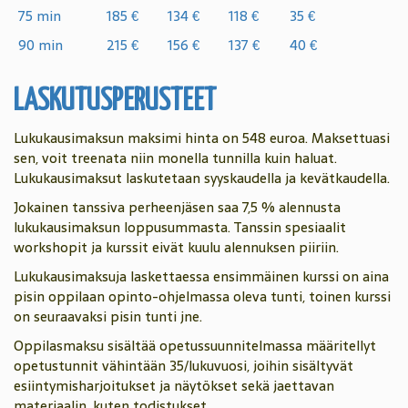
75 min
185 €
134 €
118 €
35 €
90 min
215 €
156 €
137 €
40 €
LASKUTUSPERUSTEET
Lukukausimaksun maksimi hinta on 548 euroa. Maksettuasi
sen, voit treenata niin monella tunnilla kuin haluat.
Lukukausimaksut laskutetaan syyskaudella ja kevätkaudella.
Jokainen tanssiva perheenjäsen saa 7,5 % alennusta
lukukausimaksun loppusummasta. Tanssin spesiaalit
workshopit ja kurssit eivät kuulu alennuksen piiriin.
Lukukausimaksuja laskettaessa ensimmäinen kurssi on aina
pisin oppilaan opinto-ohjelmassa oleva tunti, toinen kurssi
on seuraavaksi pisin tunti jne.
Oppilasmaksu sisältää opetussuunnitelmassa määritellyt
opetustunnit vähintään 35/lukuvuosi, joihin sisältyvät
esiintymisharjoitukset ja näytökset sekä jaettavan
materiaalin, kuten todistukset.