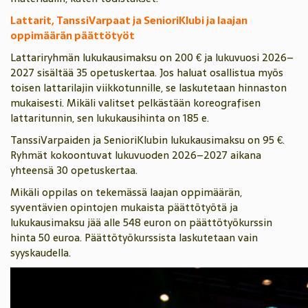
Lattarit, TanssiVarpaat ja SenioriKlubi ja laajan
oppimäärän päättötyöt
Lattariryhmän lukukausimaksu on 200 € ja lukuvuosi 2026–
2027 sisältää 35 opetuskertaa. Jos haluat osallistua myös
toisen lattarilajin viikkotunnille, se laskutetaan hinnaston
mukaisesti. Mikäli valitset pelkästään koreografisen
lattaritunnin, sen lukukausihinta on 185 e.
TanssiVarpaiden ja SenioriKlubin lukukausimaksu on 95 €.
Ryhmät kokoontuvat lukuvuoden 2026–2027 aikana
yhteensä 30 opetuskertaa.
Mikäli oppilas on tekemässä laajan oppimäärän,
syventävien opintojen mukaista päättötyötä ja
lukukausimaksu jää alle 548 euron on päättötyökurssin
hinta 50 euroa. Päättötyökurssista laskutetaan vain
syyskaudella.