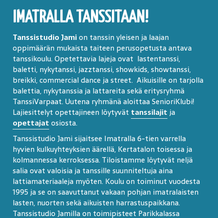
IMATRALLA TANSSITAAN!
Tanssistudio Jami
on tanssin yleisen ja laajan
oppimäärän mukaista taiteen perusopetusta antava
tanssikoulu. Opetettavia lajeja ovat lastentanssi,
baletti, nykytanssi, jazztanssi, showkids, showtanssi,
breikki, commercial dance ja street. Aikuisille on tarjolla
balettia, nykytanssia ja lattareita sekä eritysryhmä
TanssiVarpaat. Uutena ryhmänä aloittaa SenioriKlubi!
Lajiesittelyt opettajineen löytyvät
tanssilajit
ja
opettajat
osiosta.
Tanssistudio Jami sijaitsee Imatralla 6-tien varrella
hyvien kulkuyhteyksien äärellä, Kertatalon toisessa ja
kolmannessa kerroksessa. Tiloistamme löytyvät neljä
salia ovat valoisia ja tanssille suunniteltuja aina
lattiamateriaaleja myöten. Koulu on toiminut vuodesta
1995 ja se on saavuttanut vakaan pohjan imatralaisten
lasten, nuorten sekä aikuisten harrastuspaikkana.
Tanssistudio Jamilla on toimipisteet Parikkalassa