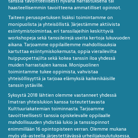
tanssia tavoitteellisesti hyvänä harrastuksena tai
haasteellisemmin tavoitteena ammatilliset opinnot.
Taiteen perusopetuksen lisäksi toimintamme on
monipuolista ja yhteisöllistä. Järjestämme aktiivista
esiintymistoimintaa, eri tanssilajeihin keskittyviä
workshopeja sekä tanssileirejä useita kertoja lukuvuoden
aikana. Tarjoamme oppilaillemme mahdollisuuksia
kartuttaa esiintymiskokemusta, oppia vierailevilta
huippuopettajilta sekä kokea tanssin iloa yhdessä
muiden harrastajien kanssa. Monipuolinen
toimintamme tukee oppimista, vahvistaa
yhteisöllisyyttä ja tarjoaa elämyksiä kaikenikäisille
tanssin ystäville.
Syksystä 2018 lähtien olemme vastanneet yhdessä
Imatran yhteislukion kanssa toteutettavasta
Kulttuuriakatemian toiminnasta. Tarjoamme
tavoitteellisesti tanssia opiskelevalle oppilaalle
mahdollisuuden yhdistää lukio ja tanssiopinnot
enimmillään 16 opintopisteen verran. Olemme mukana
myös ylä-asteella järjestettävässä urheilijakoulutuksessa,