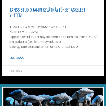
TANSSISTUDIO JAMIN KEVÄTNÄYTÖKSET ASKELEET
YHTEEN!
TÄÄLTÄ LÖYDÄT RYHMÄKOHTAISET
ESIINTYMISPÄIVÄT!
Lippupakettiliput 4 näytökseen saat Jamilta, hinta 50 e/
per paketti (sis. lipunmyyntikulut)
posti@tanssistudiojami.fi sekä 010-2314270
LUE LISÄÄ
13.5.2026