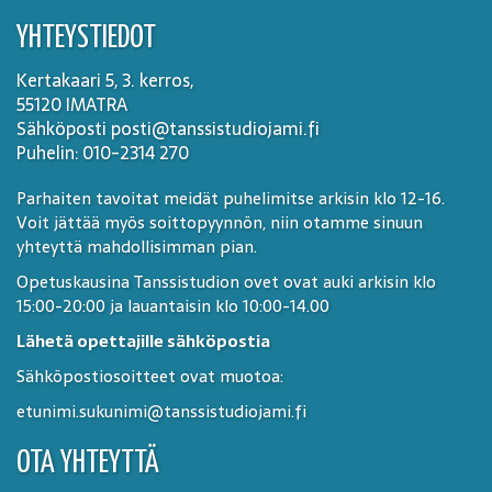
YHTEYSTIEDOT
Kertakaari 5, 3. kerros,
55120 IMATRA
Sähköposti posti@tanssistudiojami.fi
Puhelin: 010-2314 270
Parhaiten tavoitat meidät puhelimitse arkisin klo 12-16.
Voit jättää myös soittopyynnön, niin otamme sinuun
yhteyttä mahdollisimman pian.
Opetuskausina Tanssistudion ovet ovat auki arkisin klo
15:00-20:00 ja lauantaisin klo 10:00-14.00
Lähetä opettajille sähköpostia
Sähköpostiosoitteet ovat muotoa:
etunimi.sukunimi@tanssistudiojami.fi
OTA YHTEYTTÄ