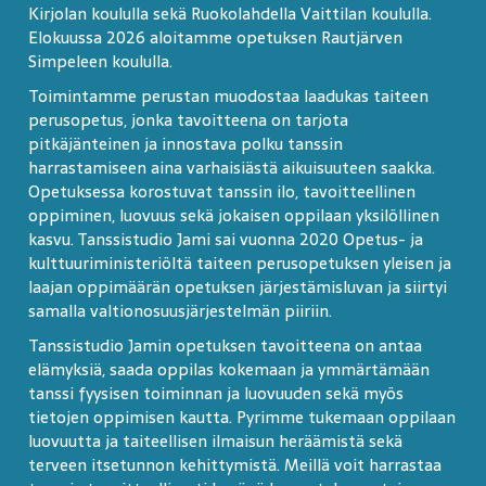
Kirjolan koululla sekä Ruokolahdella Vaittilan koululla.
Elokuussa 2026 aloitamme opetuksen Rautjärven
Simpeleen koululla.
Toimintamme perustan muodostaa laadukas taiteen
perusopetus, jonka tavoitteena on tarjota
pitkäjänteinen ja innostava polku tanssin
harrastamiseen aina varhaisiästä aikuisuuteen saakka.
Opetuksessa korostuvat tanssin ilo, tavoitteellinen
oppiminen, luovuus sekä jokaisen oppilaan yksilöllinen
kasvu. Tanssistudio Jami sai vuonna 2020 Opetus- ja
kulttuuriministeriöltä taiteen perusopetuksen yleisen ja
laajan oppimäärän opetuksen järjestämisluvan ja siirtyi
samalla valtionosuusjärjestelmän piiriin.
Tanssistudio Jamin opetuksen tavoitteena on antaa
elämyksiä, saada oppilas kokemaan ja ymmärtämään
tanssi fyysisen toiminnan ja luovuuden sekä myös
tietojen oppimisen kautta. Pyrimme tukemaan oppilaan
luovuutta ja taiteellisen ilmaisun heräämistä sekä
terveen itsetunnon kehittymistä. Meillä voit harrastaa