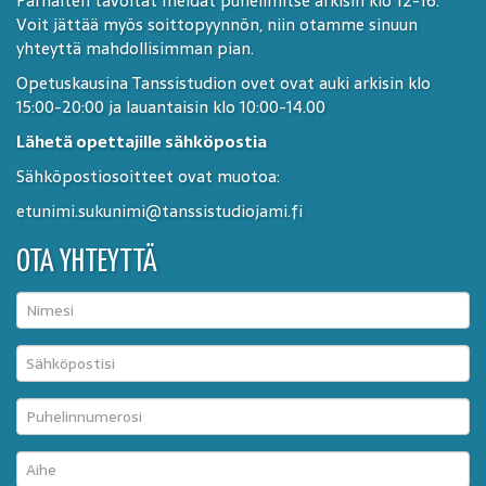
Parhaiten tavoitat meidät puhelimitse arkisin klo 12-16.
Voit jättää myös soittopyynnön, niin otamme sinuun
yhteyttä mahdollisimman pian.
Opetuskausina Tanssistudion ovet ovat auki arkisin klo
15:00-20:00 ja lauantaisin klo 10:00-14.00
Lähetä opettajille sähköpostia
Sähköpostiosoitteet ovat muotoa:
etunimi.sukunimi@tanssistudiojami.fi
OTA YHTEYTTÄ