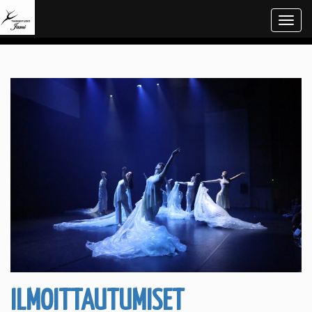
Navi
ILMOITTAUTUMISET