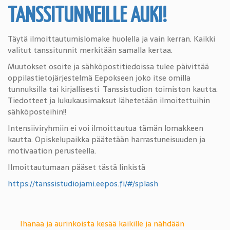
TANSSITUNNEILLE AUKI!
Täytä ilmoittautumislomake huolella ja vain kerran. Kaikki
valitut tanssitunnit merkitään samalla kertaa.
Muutokset osoite ja sähköpostitiedoissa tulee päivittää
oppilastietojärjestelmä Eepokseen joko itse omilla
tunnuksilla tai kirjallisesti Tanssistudion toimiston kautta.
Tiedotteet ja lukukausimaksut lähetetään ilmoitettuihin
sähköposteihin!!
Intensiiviryhmiin ei voi ilmoittautua tämän lomakkeen
kautta. Opiskelupaikka päätetään harrastuneisuuden ja
motivaation perusteella.
Ilmoittautumaan pääset tästä linkistä
https://tanssistudiojami.eepos.fi/#/splash
Ihanaa ja aurinkoista kesää kaikille ja nähdään