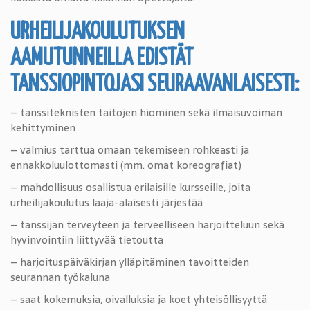
URHEILIJAKOULUTUKSEN
AAMUTUNNEILLA EDISTÄT
TANSSIOPINTOJASI SEURAAVANLAISESTI:
– tanssiteknisten taitojen hiominen sekä ilmaisuvoiman
kehittyminen
– valmius tarttua omaan tekemiseen rohkeasti ja
ennakkoluulottomasti (mm. omat koreografiat)
– mahdollisuus osallistua erilaisille kursseille, joita
urheilijakoulutus laaja-alaisesti järjestää
– tanssijan terveyteen ja terveelliseen harjoitteluun sekä
hyvinvointiin liittyvää tietoutta
– harjoituspäiväkirjan ylläpitäminen tavoitteiden
seurannan työkaluna
– saat kokemuksia, oivalluksia ja koet yhteisöllisyyttä