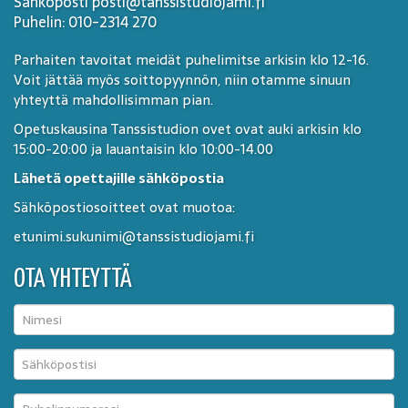
Sähköposti posti@tanssistudiojami.fi
Puhelin: 010-2314 270
Parhaiten tavoitat meidät puhelimitse arkisin klo 12-16.
Voit jättää myös soittopyynnön, niin otamme sinuun
yhteyttä mahdollisimman pian.
Opetuskausina Tanssistudion ovet ovat auki arkisin klo
15:00-20:00 ja lauantaisin klo 10:00-14.00
Lähetä opettajille sähköpostia
Sähköpostiosoitteet ovat muotoa:
etunimi.sukunimi@tanssistudiojami.fi
OTA YHTEYTTÄ