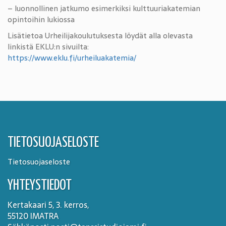
– luonnollinen jatkumo esimerkiksi kulttuuriakatemian
opintoihin lukiossa
Lisätietoa Urheilijakoulutuksesta löydät alla olevasta
linkistä EKLU:n sivuilta:
https://www.eklu.fi/urheiluakatemia/
TIETOSUOJASELOSTE
Tietosuojaseloste
YHTEYSTIEDOT
Kertakaari 5, 3. kerros,
55120 IMATRA