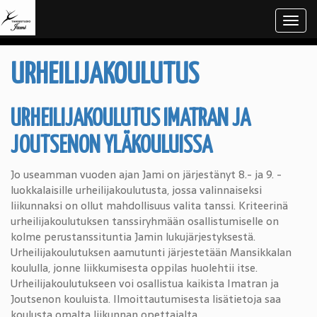
Navi
URHEILIJAKOULUTUS
URHEILIJAKOULUTUS IMATRAN JA
JOUTSENON YLÄKOULUISSA
Jo useamman vuoden ajan Jami on järjestänyt 8.- ja 9. -
luokkalaisille urheilijakoulutusta, jossa valinnaiseksi
liikunnaksi on ollut mahdollisuus valita tanssi. Kriteerinä
urheilijakoulutuksen tanssiryhmään osallistumiselle on
kolme perustanssituntia Jamin lukujärjestyksestä.
Urheilijakoulutuksen aamutunti järjestetään Mansikkalan
koululla, jonne liikkumisesta oppilas huolehtii itse.
Urheilijakoulutukseen voi osallistua kaikista Imatran ja
Joutsenon kouluista. Ilmoittautumisesta lisätietoja saa
koulusta omalta liikunnan opettajalta.