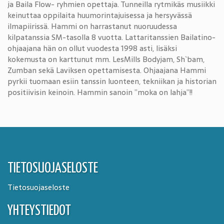
ja Baila Flow- ryhmien opettaja. Tunneilla rytmikäs musiikki
keinuttaa oppilaita huumorintajuisessa ja hersyvässä
ilmapiirissä. Hammi on harrastanut nuoruudessa
kilpatanssia SM-tasolla 8 vuotta. Lattaritanssien Bailatino-
ohjaajana hän on ollut vuodesta 1998 asti, lisäksi
kokemusta on karttunut mm. LesMills Bodyjam, Sh`bam,
Zumban sekä Laviksen opettamisesta. Ohjaajana Hammi
pyrkii tuomaan esiin tanssin luonteen, tekniikan ja historian
positiivisin keinoin. Hammin sanoin ”moka on lahja”!!
TIETOSUOJASELOSTE
Tietosuojaseloste
YHTEYSTIEDOT