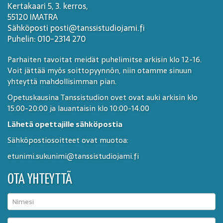
Kertakaari 5, 3. kerros,
55120 IMATRA
Sähköposti posti@tanssistudiojami.fi
Puhelin: 010-2314 270
Parhaiten tavoitat meidät puhelimitse arkisin klo 12-16.
Voit jättää myös soittopyynnön, niin otamme sinuun
yhteyttä mahdollisimman pian.
Opetuskausina Tanssistudion ovet ovat auki arkisin klo
15:00-20:00 ja lauantaisin klo 10:00-14.00
Lähetä opettajille sähköpostia
Sähköpostiosoitteet ovat muotoa:
etunimi.sukunimi@tanssistudiojami.fi
OTA YHTEYTTÄ