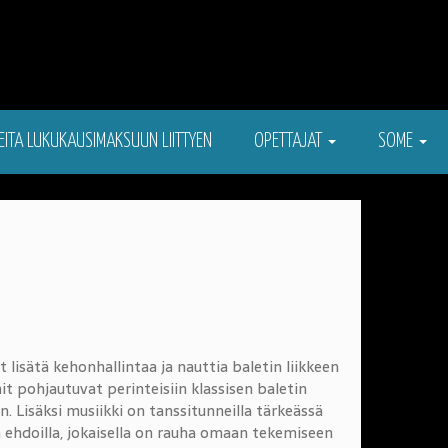
EITA LUKUKAUSIMAKSUUN LIITTYEN
OPETTAJAT
SOME
at lisätä kehonhallintaa ja nauttia baletin liikkeen
t pohjautuvat perinteisiin klassisen baletin
n. Lisäksi musiikki on tanssitunneilla tärkeässä
en ehdoilla, jokaisella on rauha omaan tekemiseen