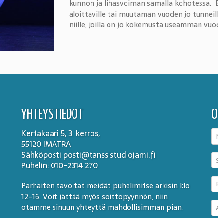
kunnon ja lihasvoiman samalla kohotessa. Ba
aloittaville tai muutaman vuoden jo tunneilla 
niille, joilla on jo kokemusta useamman vuod
YHTEYSTIEDOT
O
Kertakaari 5, 3. kerros,
55120 IMATRA
Sähköposti posti@tanssistudiojami.fi
Puhelin: 010-2314 270
Parhaiten tavoitat meidät puhelimitse arkisin klo
12-16. Voit jättää myös soittopyynnön, niin
otamme sinuun yhteyttä mahdollisimman pian.