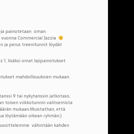
ajeja painotetaan oman
änä vuonna Commercial Jazzia
n ja perus treenitunnit löydät
zz 1, lisäksi omat lajipainotukset
inotukset mahdollisuuksien mukaan.
tanssi 9 tai nykytanssin jatkotaso,
aan toisen viikkotunnin valitsemista
imäärän mukaan.Muistathan, että
inua löytämään oikean ryhmän:)
n suosittelemme vähintään kahden