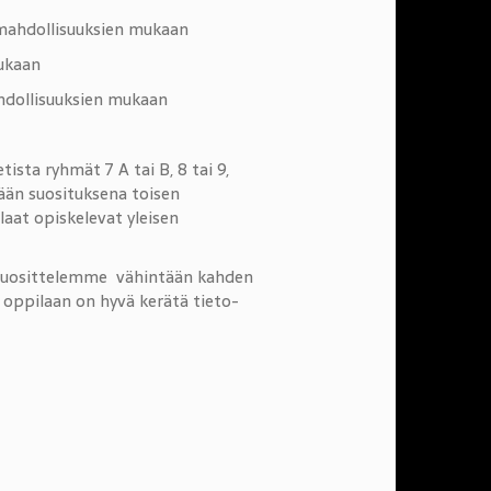
et mahdollisuuksien mukaan
mukaan
mahdollisuuksien mukaan
etista ryhmät 7 A tai B, 8 tai 9,
ään suosituksena toisen
laat opiskelevat yleisen
n suosittelemme vähintään kahden
n oppilaan on hyvä kerätä tieto-