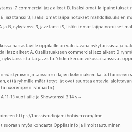
ykytanssi 7, commercial jazz alkeet B, lisäksi omat lajipainotuks
si 8, jazztanssi 8, lisäksi omat lajipainotukset mahdollisuuksien 
0 A ja B, nykytanssi 9, jazztanssi 9, lisäksi omat lajipainotukset 
iikossa harrastaville oppilaille on valittavana nykytanssista ja bal
al jazz alkeet A. Osallistuakseen commercial jazz alkeet B ryhm
 nykytanssista tai jazzista. Yhden kerran viikossa tanssivat oppi
n edistymisen ja tanssin eri lajien kokemuksen kartuttamisee
an, että ryhmille määritetyt iät ovat suuntaa antavia, aloittava
otta nuorempien ryhmästä:)
A 11-13 vuotiaille ja Showtanssi B 14 v→
elaimeen https://tanssistudiojami.hobiver.com/ilmo
t suoraan myös kohdasta Oppilasinfo ja ilmoittautuminen