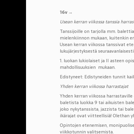
16v →
Usean kerran viikossa tanssia harras
Tanssijoille on tarjolla mm. balett
mielenkiinnon mukaan, kuitenkin er
Usean kerran viikossa tanssivat ete
lukujärjestyksestä seuraavanlaisesti
1. luokan lukiolaiset ja II asteen op
mahdollisuuksien mukaan.
Edistyneet: Edistyneiden tunnit kai
Yhden kerran viikossa harrastajat
Yhden kerran viikossa harrastaville 
baletista luokka 9 tai aikuisten bal
joko nykytanssista, jazzista tai ba
ikärajat ovat viitteellisiä! Oletha
Opintojen etenemisen, monipuolise
viikkotunnin valitsemista.