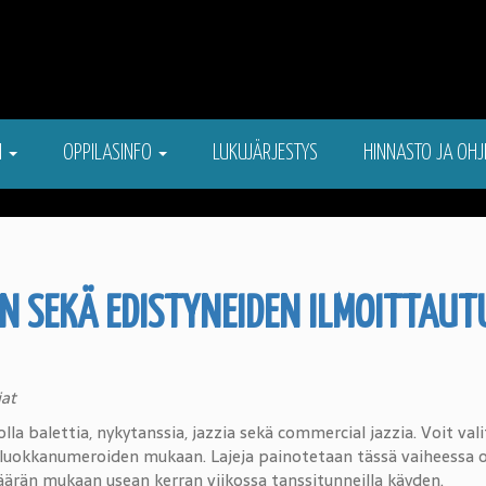
N
OPPILASINFO
LUKUJÄRJESTYS
HINNASTO JA OHJ
N SEKÄ EDISTYNEIDEN ILMOITTAU
at
jolla balettia, nykytanssia, jazzia sekä commercial jazzia. Voit val
ululuokkanumeroiden mukaan. Lajeja painotetaan tässä vaiheessa
äärän mukaan usean kerran viikossa tanssitunneilla käyden.