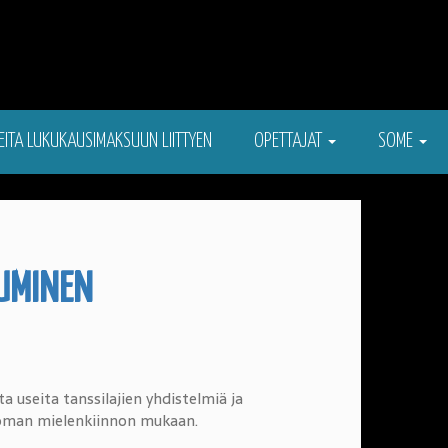
EITA LUKUKAUSIMAKSUUN LIITTYEN
OPETTAJAT
SOME
TUMINEN
ita useita tanssilajien yhdistelmiä ja
 oman mielenkiinnon mukaan.