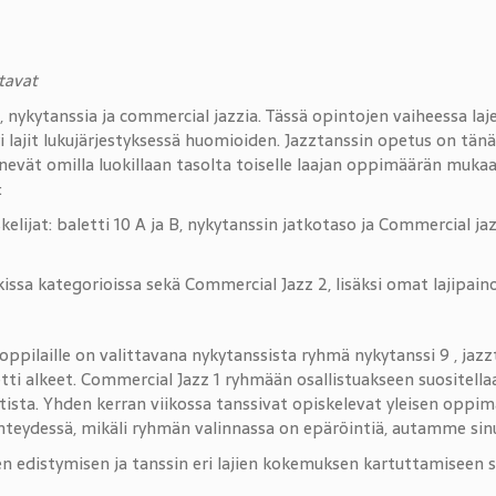
tavat
ia, nykytanssia ja commercial jazzia. Tässä opintojen vaiheessa l
i lajit lukujärjestyksessä huomioiden. Jazztanssin opetus on t
nevät omilla luokillaan tasolta toiselle laajan oppimäärän mukaa
:
iskelijat: baletti 10 A ja B, nykytanssin jatkotaso ja Commercial ja
kissa kategorioissa sekä Commercial Jazz 2, lisäksi omat lajipa
oppilaille on valittavana nykytanssista ryhmä nykytanssi 9 , jazz
etti alkeet. Commercial Jazz 1 ryhmään osallistuakseen suositell
letista. Yhden kerran viikossa tanssivat opiskelevat yleisen opp
n yhteydessä, mikäli ryhmän valinnassa on epäröintiä, autamme s
n edistymisen ja tanssin eri lajien kokemuksen kartuttamisee