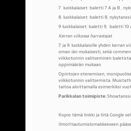
7 luokkalaiset: baletti 7 A ja B , n
8. luokkalaiset: baletti 8, nykytans
9 luokkalaiset: baletti 9, baletti 1
Kerran viikossa harrastajat
7. ja 9. luokkalaisille yhden kerran v
oman iän mukaisesti, sekä commerci
viikkotunnin valitseminen baletista,
oppimäärän mukaan.
Opintojen etenemisen, monipuolise
viikkotunnin valitsemista. Muistath
taitoa aloittamalla esimerkiksi vu
Parikkalan toimipiste:
Showtanssi 
Kopio tämä linkki ja liitä Google s
Ilmoittautumislomakkeeseen pääse