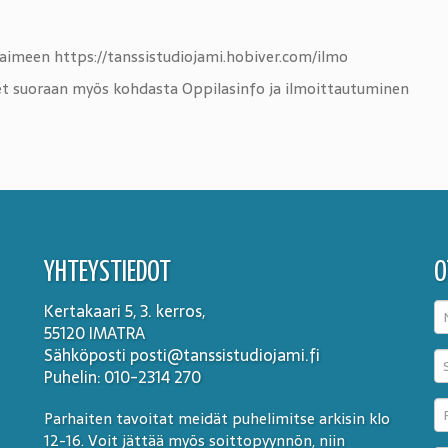
elaimeen https://tanssistudiojami.hobiver.com/ilmo
t suoraan myös kohdasta Oppilasinfo ja ilmoittautuminen
YHTEYSTIEDOT
O
Kertakaari 5, 3. kerros,
55120 IMATRA
Sähköposti posti@tanssistudiojami.fi
Puhelin: 010-2314 270
Parhaiten tavoitat meidät puhelimitse arkisin klo
12-16. Voit jättää myös soittopyynnön, niin