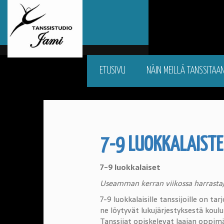
ETUSIVU
NÄIN MEILLÄ TANSSITAA
7-9 LUOKKALAISTE
7-9 luokkalaiset
Useamman kerran viikossa harrastaj
7-9 luokkalaisille tanssijoille on tar
ne löytyvät lukujärjestyksestä ko
Tanssijat opiskelevat laajan oppim