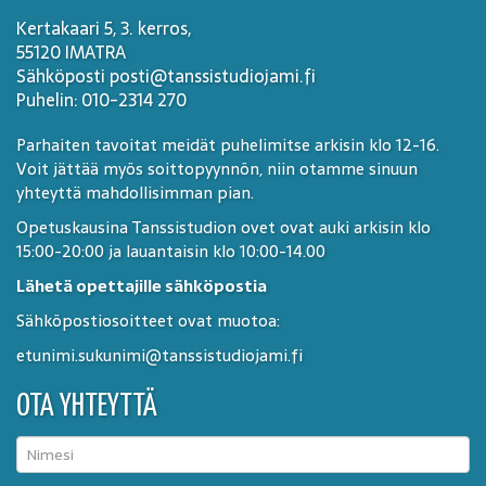
Kertakaari 5, 3. kerros,
55120 IMATRA
Sähköposti posti@tanssistudiojami.fi
Puhelin: 010-2314 270
Parhaiten tavoitat meidät puhelimitse arkisin klo 12-16.
Voit jättää myös soittopyynnön, niin otamme sinuun
yhteyttä mahdollisimman pian.
Opetuskausina Tanssistudion ovet ovat auki arkisin klo
15:00-20:00 ja lauantaisin klo 10:00-14.00
Lähetä opettajille sähköpostia
Sähköpostiosoitteet ovat muotoa:
etunimi.sukunimi@tanssistudiojami.fi
OTA YHTEYTTÄ