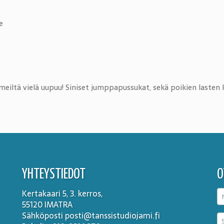
e
eiltä vielä uupuu! Siniset jumppapussukat, sekä poikien lasten k
YHTEYSTIEDOT
O
Kertakaari 5, 3. kerros,
55120 IMATRA
Sähköposti posti@tanssistudiojami.fi