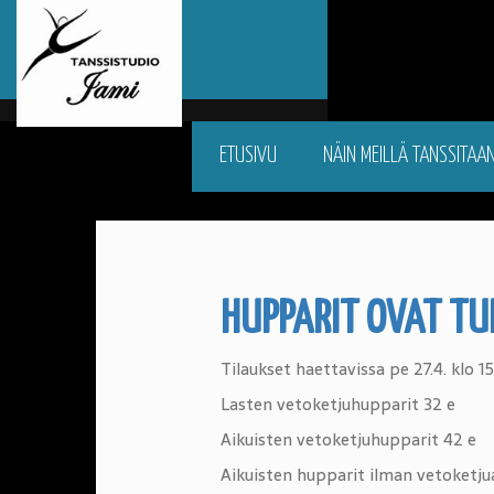
ETUSIVU
NÄIN MEILLÄ TANSSITAA
HUPPARIT OVAT TU
Tilaukset haettavissa pe 27.4. klo 15
Lasten vetoketjuhupparit 32 e
Aikuisten vetoketjuhupparit 42 e
Aikuisten hupparit ilman vetoketju