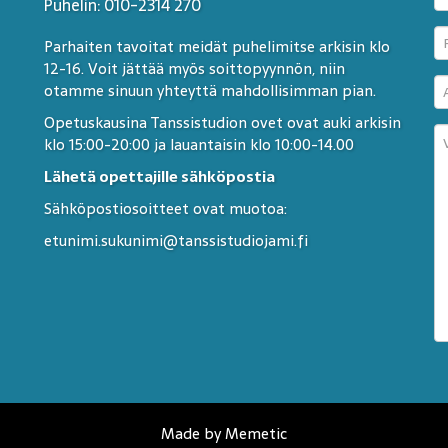
Puhelin: 010-2314 270
Parhaiten tavoitat meidät puhelimitse arkisin klo
12-16. Voit jättää myös soittopyynnön, niin
otamme sinuun yhteyttä mahdollisimman pian.
Opetuskausina Tanssistudion ovet ovat auki arkisin
klo 15:00-20:00 ja lauantaisin klo 10:00-14.00
Lähetä opettajille sähköpostia
Sähköpostiosoitteet ovat muotoa:
etunimi.sukunimi@tanssistudiojami.fi
Made by Memetic