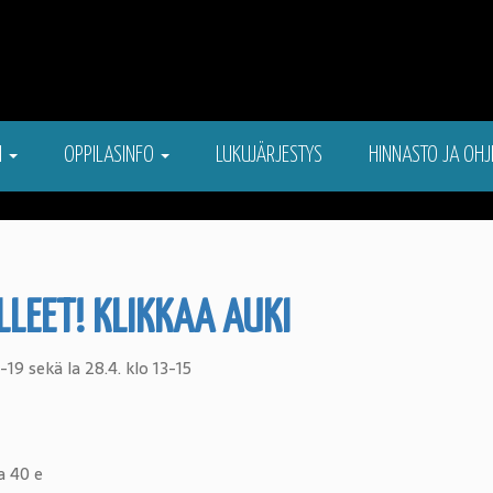
N
OPPILASINFO
LUKUJÄRJESTYS
HINNASTO JA OHJ
LLEET! KLIKKAA AUKI
-19 sekä la 28.4. klo 13-15
a 40 e