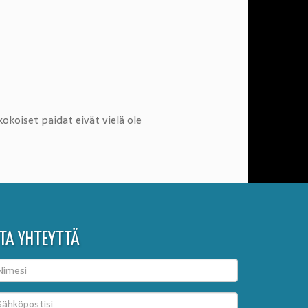
okoiset paidat eivät vielä ole
TA YHTEYTTÄ