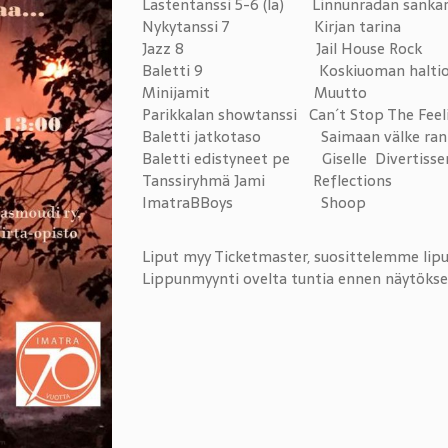
Lastentanssi 5-6 (la) Linnunrad
Nykytanssi 7 Kirjan t
Jazz 8 Jail House R
Baletti 9 Koskiuoman haltioid
Minijamit Muutt
Parikkalan showtanssi Can´t Stop Th
Baletti jatkotaso Saimaan välke 
Baletti edistyneet pe Giselle D
Tanssiryhmä Jami Refle
ImatraBBoys Shoop su 
Liput myy Ticketmaster, suosittelemme lip
Lippunmyynti ovelta tuntia ennen näytökse