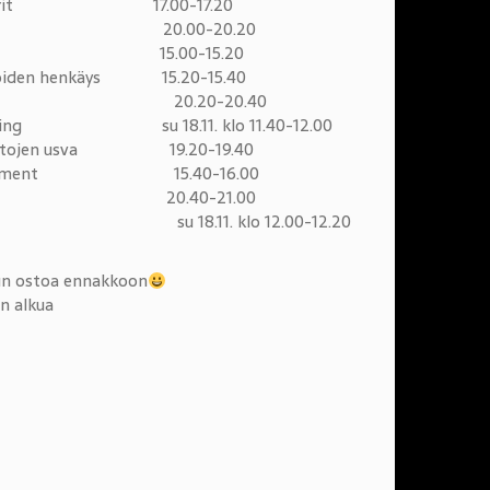
an sankarit 17.00-17.20
arina 20.00-20.20
ock 15.00-15.20
en henkäys 15.20-15.40
o 20.20-20.40
e Feeling su 18.11. klo 11.40-12.00
rantojen usva 19.20-19.40
ivertissement 15.40-16.00
ctions 20.40-21.00
18.11. klo 12.00-12.20
un ostoa ennakkoon
n alkua