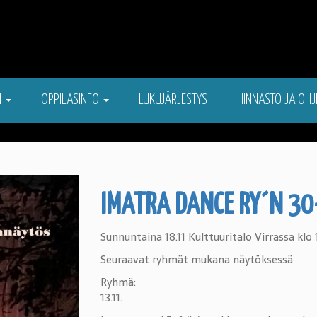
N
OPPILASINFO
LUKUJÄRJESTYS
HINNASTO JA OHJ
IMATRA DANCE RY´N 3
Sunnuntaina 18.11 Kulttuuritalo Virrassa klo 
Seuraavat ryhmät mukana näytöksessä
Ryhmä: Harjoitu
13.11.