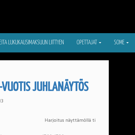
EITA LUKUKAUSIMAKSUUN LIITTYEN
OPETTAJAT
SOME
0-VUOTIS JUHLANÄYTÖS
13
s näyttämöllä ti