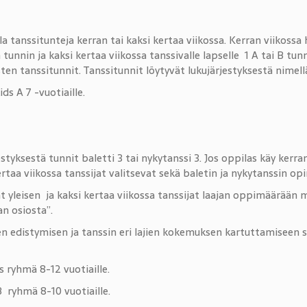
lla tanssitunteja kerran tai kaksi kertaa viikossa. Kerran viikossa h
tunnin ja kaksi kertaa viikossa tanssivalle lapselle 1 A tai B tunn
sten tanssitunnit. Tanssitunnit löytyvät lukujärjestyksestä nimell
s A 7 -vuotiaille.
estyksestä tunnit baletti 3 tai nykytanssi 3. Jos oppilas käy kerr
rtaa viikossa tanssijat valitsevat sekä baletin ja nykytanssin op
vat yleisen ja kaksi kertaa viikossa tanssijat laajan oppimäärä
an osiosta”.
n edistymisen ja tanssin eri lajien kokemuksen kartuttamiseen
 ryhmä 8-12 vuotiaille.
 ryhmä 8-10 vuotiaille.