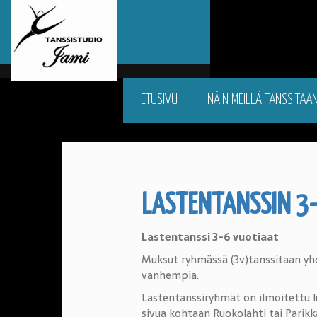
ETUSIVU
NÄIN MEILLÄ TANSSITAA
LASTENTANSSIN 3-
Lastentanssi 3-6 vuotiaat
Muksut ryhmässä (3v)tanssitaan yhd
vanhempia.
Lastentanssiryhmät on ilmoitettu l
sivua kohtaan Ruokolahti tai Parikka