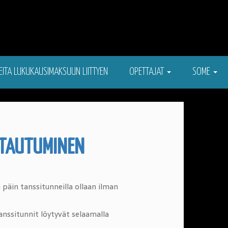
EITA LUKUKAUSIMAKSUUN LIITTYEN
OPETTAJAT
SOME
TTAUTUMINEN
äin tanssitunneilla ollaan ilman
anssitunnit löytyvät selaamalla