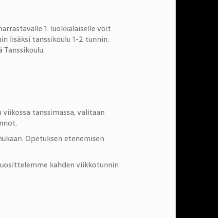
arrastavalle 1. luokkalaiselle voit
in lisäksi tanssikoulu 1-2 tunnin.
ä Tanssikoulu.
an viikossa tanssimassa, valitaan
innot.
än mukaan. Opetuksen etenemisen
 suosittelemme kahden viikkotunnin