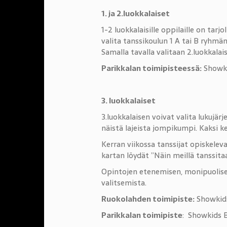
1. ja 2.luokkalaiset
1-2 luokkalaisille oppilaille on tarjo
valita tanssikoulun 1 A tai B ryhmän 
Samalla tavalla valitaan 2.luokkalai
Parikkalan toimipisteessä:
Showkid
3. luokkalaiset
3.luokkalaisen voivat valita lukujärj
näistä lajeista jompikumpi. Kaksi ke
Kerran viikossa tanssijat opiskele
kartan löydät ”Näin meillä tanssita
Opintojen etenemisen, monipuolise
valitsemista.
Ruokolahden toimipiste:
Showkids
Parikkalan toimipiste
: Showkids B