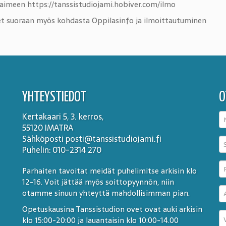
elaimeen https://tanssistudiojami.hobiver.com/ilmo
t suoraan myös kohdasta Oppilasinfo ja ilmoittautuminen
YHTEYSTIEDOT
O
Kertakaari 5, 3. kerros,
55120 IMATRA
Sähköposti posti@tanssistudiojami.fi
Puhelin: 010-2314 270
Parhaiten tavoitat meidät puhelimitse arkisin klo
12-16. Voit jättää myös soittopyynnön, niin
otamme sinuun yhteyttä mahdollisimman pian.
Opetuskausina Tanssistudion ovet ovat auki arkisin
klo 15:00-20:00 ja lauantaisin klo 10:00-14.00