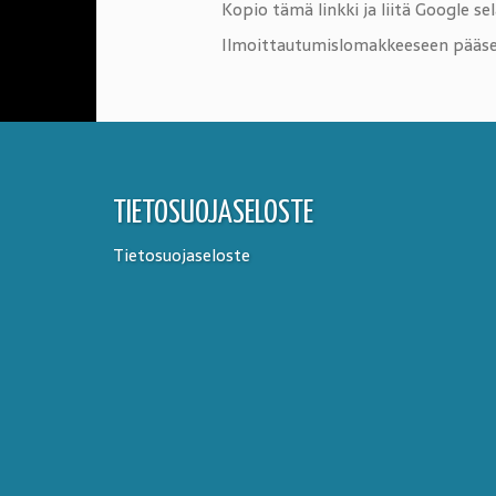
Kopio tämä linkki ja liitä Google s
Ilmoittautumislomakkeeseen pääse
TIETOSUOJASELOSTE
Tietosuojaseloste