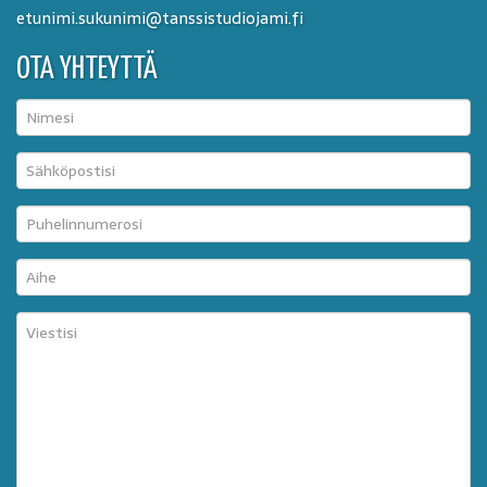
etunimi.sukunimi@tanssistudiojami.fi
OTA YHTEYTTÄ