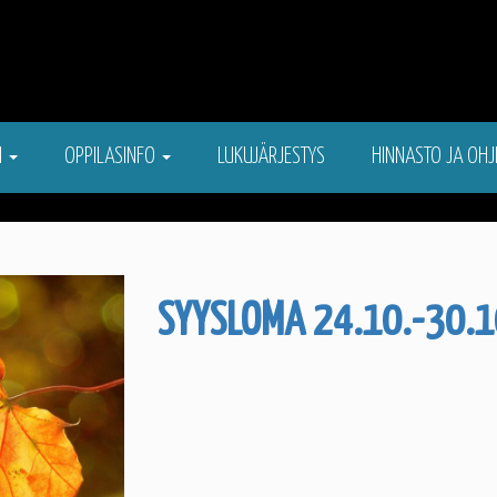
N
OPPILASINFO
LUKUJÄRJESTYS
HINNASTO JA OHJ
SYYSLOMA 24.10.-30.1