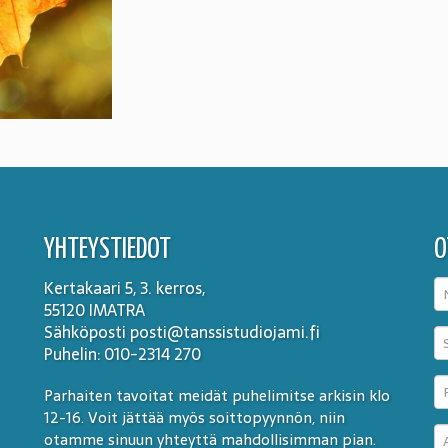
YHTEYSTIEDOT
O
Kertakaari 5, 3. kerros,
55120 IMATRA
Sähköposti posti@tanssistudiojami.fi
Puhelin: 010-2314 270
Parhaiten tavoitat meidät puhelimitse arkisin klo
12-16. Voit jättää myös soittopyynnön, niin
otamme sinuun yhteyttä mahdollisimman pian.