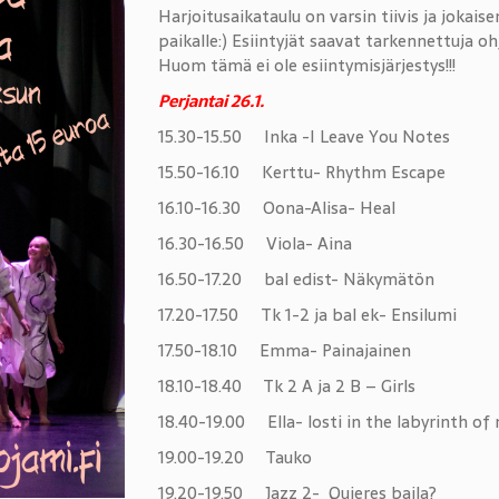
Harjoitusaikataulu on varsin tiivis ja jokaise
paikalle:) Esiintyjät saavat tarkennettuja oh
Huom tämä ei ole esiintymisjärjestys!!!
Perjantai 26.1.
15.30-15.50 Inka -I Leave You Notes
15.50-16.10 Kerttu- Rhythm Escape
16.10-16.30 Oona-Alisa- Heal
16.30-16.50 Viola- Aina
16.50-17.20 bal edist- Näkymätön
17.20-17.50 Tk 1-2 ja bal ek- Ensilumi
17.50-18.10 Emma- Painajainen
18.10-18.40 Tk 2 A ja 2 B – Girls
18.40-19.00 Ella- losti in the labyrinth of
19.00-19.20 Tauko
19.20-19.50 Jazz 2- Quieres baila?