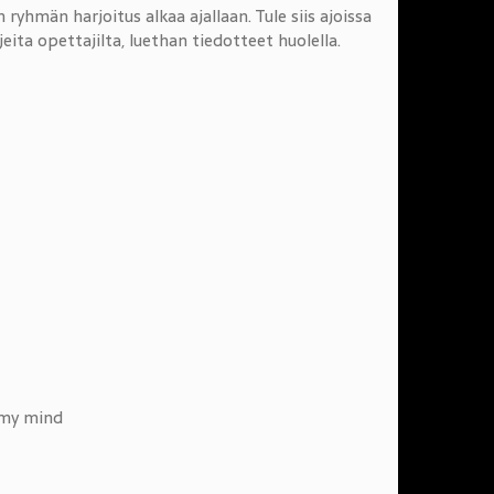
n ryhmän harjoitus alkaa ajallaan. Tule siis ajoissa
jeita opettajilta, luethan tiedotteet huolella.
 my mind