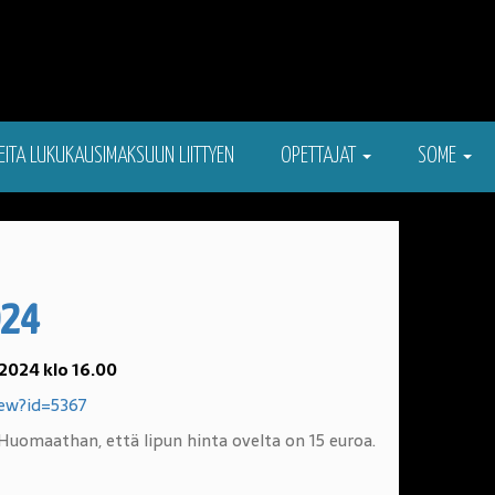
EITA LUKUKAUSIMAKSUUN LIITTYEN
OPETTAJAT
SOME
024
 2024 klo 16.00
iew?id=5367
Huomaathan, että lipun hinta ovelta on 15 euroa.