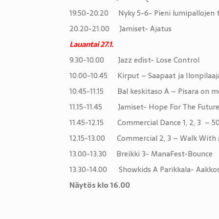
19.50-20.20 Nyky 5-6- Pieni lumipallojen 
20.20-21.00 Jamiset- Ajatus
Lauantai 27.1.
9.30-10.00 Jazz edist- Lose Control
10.00-10.45 Kirput – Saapaat ja Ilonpilaaj
10.45-11.15 Bal keskitaso A – Pisara on m
11.15-11.45 Jamiset- Hope For The Futur
11.45-12.15 Commercial Dance 1, 2, 3 – 5
12.15-13.00 Commercial 2, 3 – Walk With M
13.00-13.30 Breikki 3- ManaFest-Bounce
13.30-14.00 Showkids A Parikkala- Aakkos
Näytös klo 16.00