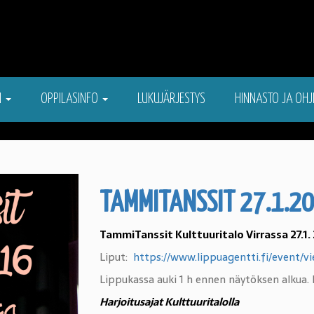
N
OPPILASINFO
LUKUJÄRJESTYS
HINNASTO JA OHJ
TAMMITANSSIT 27.1.2
TammiTanssit Kulttuuritalo Virrassa 27.1.
Liput:
https://www.lippuagentti.fi/event/v
Lippukassa auki 1 h ennen näytöksen alkua. 
Harjoitusajat Kulttuuritalolla