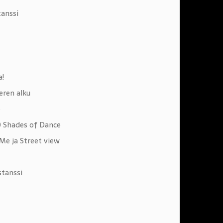
tanssi
a!
eren alku
e
0 Shades of Dance
e ja Street view
tanssi