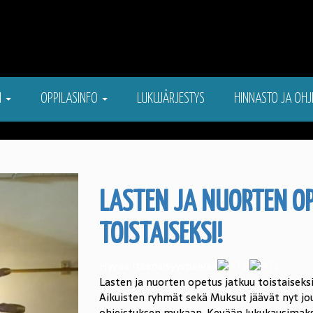
N
OPPILASINFO
LUKUJÄRJESTYS
HINNASTO JA OHJ
LASTEN JA NUORTEN O
TOISTAISEKSI!
Hyvää Itsenäisyyspäivää
Lasten ja nuorten opetus jatkuu toistaiseksi
Aikuisten ryhmät sekä Muksut jäävät nyt j
ohjeistuksen mukaan. Kevään lukukausimak