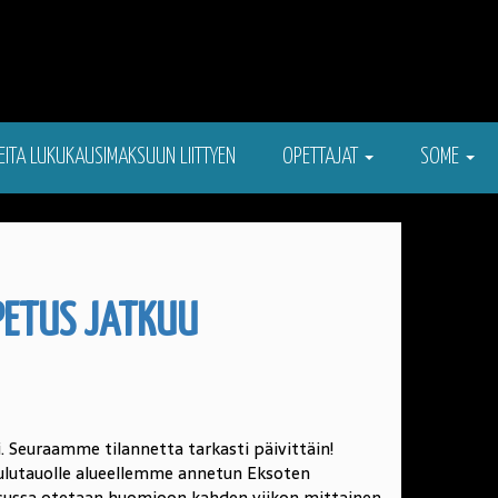
EITA LUKUKAUSIMAKSUUN LIITTYEN
OPETTAJAT
SOME
PETUS JATKUU
. Seuraamme tilannetta tarkasti päivittäin!
oulutauolle alueellemme annetun Eksoten
sussa otetaan huomioon kahden viikon mittainen