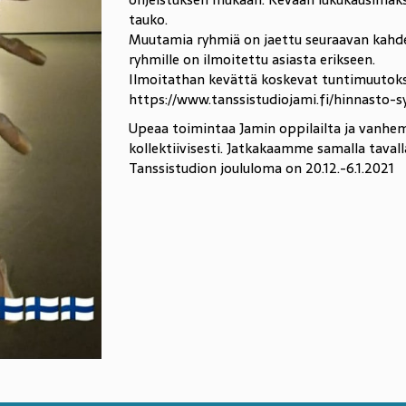
tauko.
Muutamia ryhmiä on jaettu seuraavan kahden
ryhmille on ilmoitettu asiasta erikseen.
Ilmoitathan kevättä koskevat tuntimuutoks
https://www.tanssistudiojami.fi/hinnasto-s
Upeaa toimintaa Jamin oppilailta ja vanhe
kollektiivisesti. Jatkakaamme samalla tavalla
Tanssistudion joululoma on 20.12.-6.1.2021