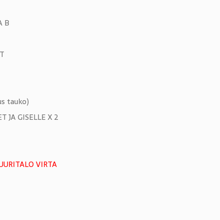
A B
T
s tauko)
 JA GISELLE X 2
TUURITALO VIRTA