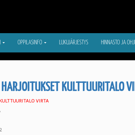
N
OPPILASINFO
LUKUJÄRJESTYS
HINNASTO JA OHJ
HARJOITUKSET KULTTUURITALO VI
 KULTTUURITALO VIRTA
Ä
2