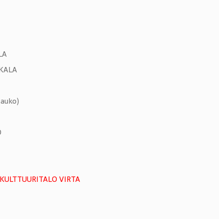
LA
KALA
tauko)
O
. KULTTUURITALO VIRTA