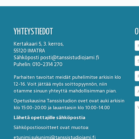
YHTEYSTIEDOT
O
Kertakaari 5, 3. kerros,
55120 IMATRA
Sähköposti posti@tanssistudiojami.fi
Puhelin: 010-2314 270
Parhaiten tavoitat meidät puhelimitse arkisin klo
12-16. Voit jättää myös soittopyynnön, niin
otamme sinuun yhteyttä mahdollisimman pian.
Opetuskausina Tanssistudion ovet ovat auki arkisin
klo 15:00-20:00 ja lauantaisin klo 10:00-14.00
Lähetä opettajille sähköpostia
Sähköpostiosoitteet ovat muotoa:
etunimi.sukunimi@tanssistudiojami.fi