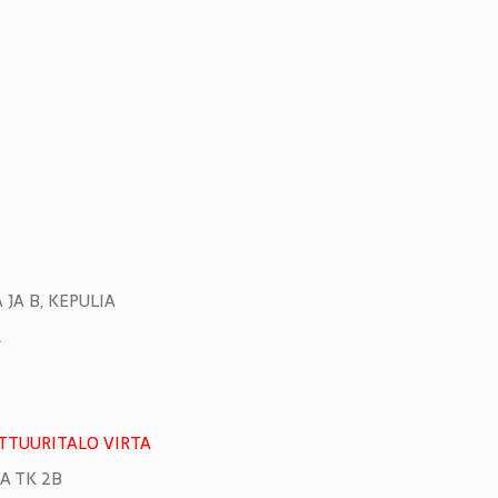
JA B, KEPULIA
Ä
ULTTUURITALO VIRTA
JA TK 2B