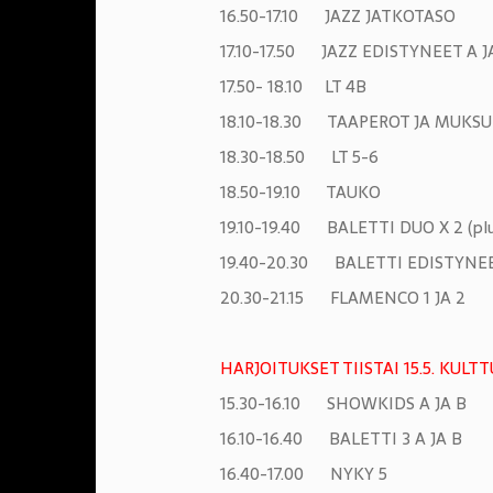
16.50-17.10 JAZZ JATKOTASO
17.10-17.50 JAZZ EDISTYNEET A J
17.50- 18.10 LT 4B
18.10-18.30 TAAPEROT JA MUKSU
18.30-18.50 LT 5-6
18.50-19.10 TAUKO
19.10-19.40 BALETTI DUO X 2 (plu
19.40-20.30 BALETTI EDISTYNEET
20.30-21.15 FLAMENCO 1 JA 2
HARJOITUKSET TIISTAI 15.5. KULT
15.30-16.10 SHOWKIDS A JA B
16.10-16.40 BALETTI 3 A JA B
16.40-17.00 NYKY 5