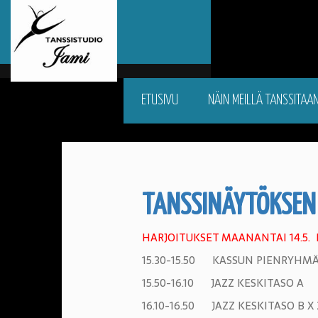
ETUSIVU
NÄIN MEILLÄ TANSSITAA
TANSSINÄYTÖKSEN 
HARJOITUKSET MAANANTAI 14.5.
15.30-15.50 KASSUN PIENRYHM
15.50-16.10 JAZZ KESKITASO A
16.10-16.50 JAZZ KESKITASO B X 