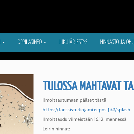
N
OPPILASINFO
LUKUJÄRJESTYS
HINNASTO JA OHJ
TULOSSA MAHTAVAT TAN
Ilmoittautumaan pääset tästä
https://tanssistudiojami.eepos.fi/#/splash
Ilmoittaudu viimeistään 16.12. mennessä
Leirin hinnat: