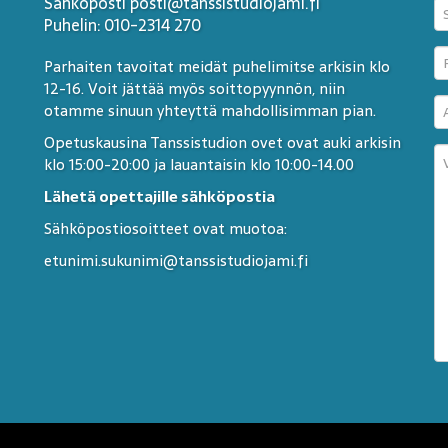
Sähköposti posti@tanssistudiojami.fi
Puhelin: 010-2314 270
Parhaiten tavoitat meidät puhelimitse arkisin klo
12-16. Voit jättää myös soittopyynnön, niin
otamme sinuun yhteyttä mahdollisimman pian.
Opetuskausina Tanssistudion ovet ovat auki arkisin
klo 15:00-20:00 ja lauantaisin klo 10:00-14.00
Lähetä opettajille sähköpostia
Sähköpostiosoitteet ovat muotoa:
etunimi.sukunimi@tanssistudiojami.fi