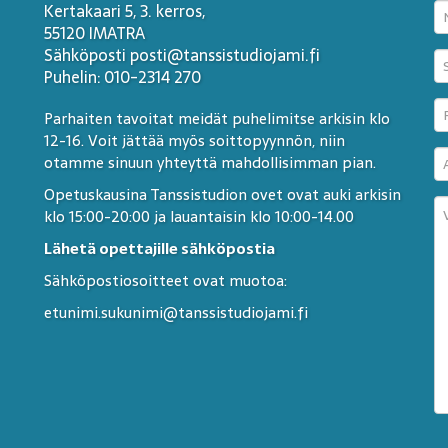
Kertakaari 5, 3. kerros,
55120 IMATRA
Sähköposti posti@tanssistudiojami.fi
Puhelin: 010-2314 270
Parhaiten tavoitat meidät puhelimitse arkisin klo
12-16. Voit jättää myös soittopyynnön, niin
otamme sinuun yhteyttä mahdollisimman pian.
Opetuskausina Tanssistudion ovet ovat auki arkisin
klo 15:00-20:00 ja lauantaisin klo 10:00-14.00
Lähetä opettajille sähköpostia
Sähköpostiosoitteet ovat muotoa:
etunimi.sukunimi@tanssistudiojami.fi