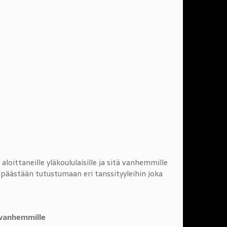
oittaneille yläkoululaisille ja sitä vanhemmille
päästään tutustumaan eri tanssityyleihin joka
 sitä vanhemmille