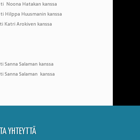
 Noona Hatakan kanssa
 Hilppa Huusmanin kanssa
atri Arokiven kanssa
 Sanna Salaman kanssa
 Sanna Salaman kanssa
TA YHTEYTTÄ