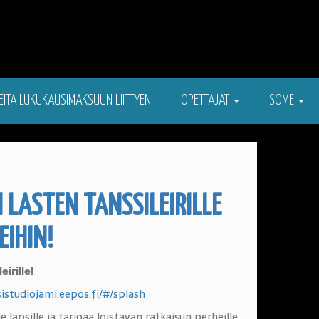
EITA LUKUKAUSIMAKSUUN LIITTYEN
OPETTAJAT
SOME
LASTEN TANSSILEIRILLE
IHIN!
irille!
sistudiojami.eepos.fi/#/splash
 lapsille ja tarjoaa loistavan ratkaisun perheille