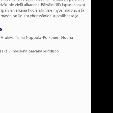
vät ole vielä alkaneet. Päiväleirillä lapset saavat
eiripäivien aikana huolehdimme myös maittavista
elmassa on iloista yhdessäoloa turvallisessa ja
25
 Arokivi, Tinna Nuppola-Poikonen, Noona
 sekä viimeisenä päivänä leiridisco