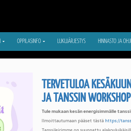
N
OPPILASINFO
LUKUJÄRJESTYS
HINNASTO JA OHJ
TERVETULOA KESÄKUUN 
JA TANSSIN WORKSHOPE
Tule mukaan kesän energisimmälle tanssile
Ilmoittautumaan pääset tästä
https://tans
Tanssileirimme on suunnattu alakouluikäisille