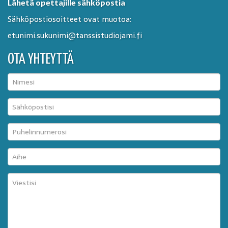
Lähetä opettajille sähköpostia
Sähköpostiosoitteet ovat muotoa:
etunimi.sukunimi@tanssistudiojami.fi
OTA YHTEYTTÄ