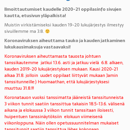
Ilmoittautumiset kaudelle 2020-21 oppilasinfo sivujen
kautta, etusivun yläpalkista!
Muistin virkistämiseksi kauden 19-20 lukujärjestys ilmestyy
sivuillemme ma 3.8.
Koronaviruksen aiheuttama tauko ja kauden jatkaminen
lukukausimaksuja vastaavaksi!
Koronaviruksen aiheuttamasta tauosta johtuen
tanssikautemme jatkui 13.6. asti ja jatkuu vielä 6.8. alkaen,
kauden 2019-20 lukujärjestyksen mukaan. Kausi 2020-21
alkaa 31.8. jolloin uudet oppilaat liittyvät mukaan Jamin
tanssitunneille:) Huomaathan, että lukujärjestyksesi
muuttuu 31.8.!!!
Koronatauon vuoksi tanssimatta jääneistä tanssitunneista
3 viikon tunnit saatiin tanssittua takaisin 18.5-13.6. välisenä
aikana ja elokuussa 3 viikon tunnit tanssitaan iloisesti,
huipentuen tanssinäytöksiin elokuun viimeisenä
viikonloppuna. Näin ollen opetussuunnitelman mukaiset
tanssitunnit saatiin tanssittua lähes kokonaan,