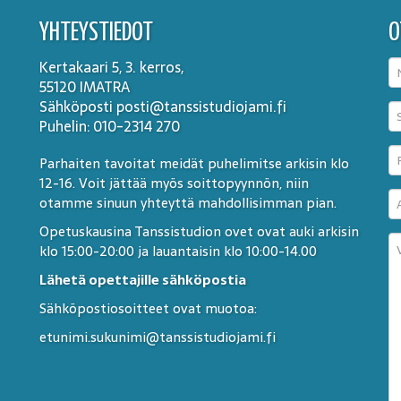
YHTEYSTIEDOT
O
Kertakaari 5, 3. kerros,
55120 IMATRA
Sähköposti posti@tanssistudiojami.fi
Puhelin: 010-2314 270
Parhaiten tavoitat meidät puhelimitse arkisin klo
12-16. Voit jättää myös soittopyynnön, niin
otamme sinuun yhteyttä mahdollisimman pian.
Opetuskausina Tanssistudion ovet ovat auki arkisin
klo 15:00-20:00 ja lauantaisin klo 10:00-14.00
Lähetä opettajille sähköpostia
Sähköpostiosoitteet ovat muotoa:
etunimi.sukunimi@tanssistudiojami.fi