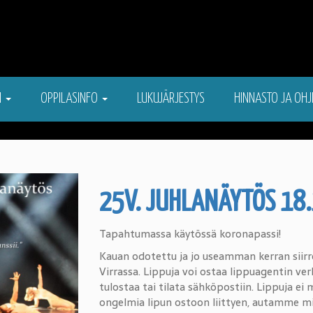
N
OPPILASINFO
LUKUJÄRJESTYS
HINNASTO JA OHJ
25V. JUHLANÄYTÖS 18.
Tapahtumassa käytössä koronapassi!
Kauan odotettu ja jo useamman kerran siirret
Virrassa. Lippuja voi ostaa lippuagentin ve
tulostaa tai tilata sähköpostiin. Lippuja ei 
ongelmia lipun ostoon liittyen, autamme