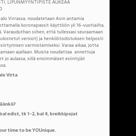
STI, LIPUNMYYNTIPISTE AUKEAA
0
talo Virrassa, noudatetaan Avin antamia
ttamalla koronapassit käyttöön yli 16-vuotiailta,
. Varauduthan siihen, että tullessasi seuraamaan
ulostetut versiot) ja henkilötodistuksen helposti
irtymisen varmistamiseksi. Varaa aikaa, jotta
lkamaan ajallaan. Muista noudattaa annettuja
 jo aulassa, sillä ensimmäiset esiintyjät
sa.
alo Virta
täänkö?
 8B , bal edist, tk 1-2, bal 4, breikkipojat
our time to be YOUnique.