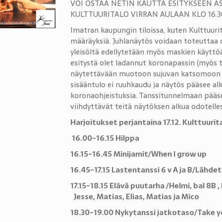
VOI OSTAA NETIN KAUTTA ESITYKSEEN A
KULTTUURITALO VIRRAN AULAAN KLO 16.3
Imatran kaupungin tiloissa, kuten Kulttuuri
määräyksiä. Juhlanäytös voidaan toteuttaa o
yleisöltä edellytetään myös maskien käyttöä
esitystä olet ladannut koronapassin (myös t
näytettävään muotoon sujuvan katsomoon si
sisääntulo ei ruuhkaudu ja näytös pääsee a
koronaohjeistuksia. Tanssitunnelmaan pääset
viihdyttävät teitä näytöksen alkua odotelles
Harjoitukset perjantaina 17.12. Kulttuurit
16.00-16.15 Hilppa
16.15-16.45 Minijamit/When I grow up
16.45-17.15 Lastentanssi 6 v A ja B/Lähde
17.15-18.15 Elävä puutarha /Helmi, bal
Jesse, Matias, Elias, Matias ja Mico
18.30-19.00 Nykytanssi jatkotaso/Take y