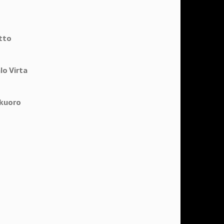
tto
lo Virta
+kuoro