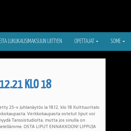
EITA LUKUKAUSIMAKSUUN LIITTYEN
OPETTAJAT
SOME
12.21 KLO 18
ty 25-v juhlanäytös la 18.12. klo 18 Kulttuuritalo
rkkokaupasta. Verkkokaupasta ostetut liput voi
myydä Tanssistudiolta, mutta jos sinulla on
 mielellämme. OSTA LIPUT ENNAKKOON! LIPPUJA