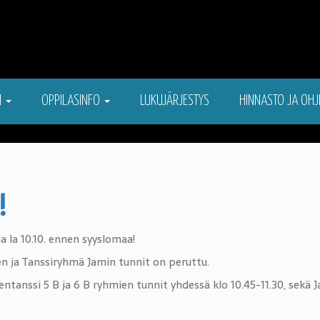
N
OPPILASINFO
LUKUJÄRJESTYS
HINNASTO JA OHJ
!
 la 10.10. ennen syyslomaa!
den ja Tanssiryhmä Jamin tunnit on peruttu.
entanssi 5 B ja 6 B ryhmien tunnit yhdessä klo 10.45-11.30, sekä Ja