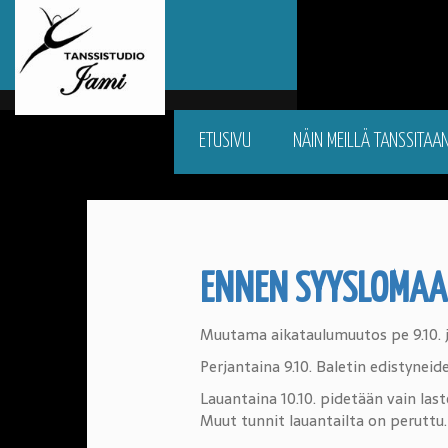
ETUSIVU
NÄIN MEILLÄ TANSSITAA
ENNEN SYYSLOMAA
Muutama aikataulumuutos pe 9.10. ja
Perjantaina 9.10. Baletin edistynei
Lauantaina 10.10. pidetään vain last
Muut tunnit lauantailta on peruttu.