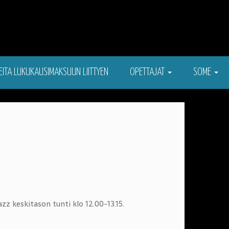
EITA LUKUKAUSIMAKSUUN LIITTYEN
OPETTAJAT
SOME
zz keskitason tunti klo 12.00-13.15.