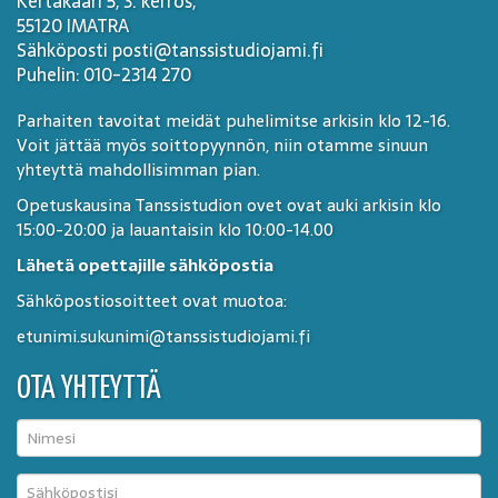
Kertakaari 5, 3. kerros,
55120 IMATRA
Sähköposti posti@tanssistudiojami.fi
Puhelin: 010-2314 270
Parhaiten tavoitat meidät puhelimitse arkisin klo 12-16.
Voit jättää myös soittopyynnön, niin otamme sinuun
yhteyttä mahdollisimman pian.
Opetuskausina Tanssistudion ovet ovat auki arkisin klo
15:00-20:00 ja lauantaisin klo 10:00-14.00
Lähetä opettajille sähköpostia
Sähköpostiosoitteet ovat muotoa:
etunimi.sukunimi@tanssistudiojami.fi
OTA YHTEYTTÄ