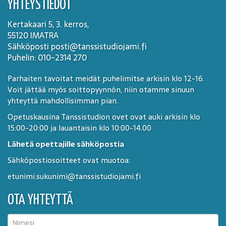
YHTEYSTIEDOT
Kertakaari 5, 3. kerros,
55120 IMATRA
Sähköposti posti@tanssistudiojami.fi
Puhelin: 010-2314 270
Parhaiten tavoitat meidät puhelimitse arkisin klo 12-16.
Voit jättää myös soittopyynnön, niin otamme sinuun
yhteyttä mahdollisimman pian.
Opetuskausina Tanssistudion ovet ovat auki arkisin klo
15:00-20:00 ja lauantaisin klo 10:00-14.00
Lähetä opettajille sähköpostia
Sähköpostiosoitteet ovat muotoa:
etunimi.sukunimi@tanssistudiojami.fi
OTA YHTEYTTÄ