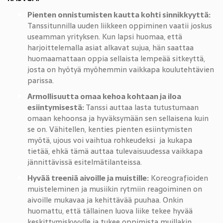
Pienten onnistumisten kautta kohti sinnikkyyttä:
Tanssitunnilla uuden liikkeen oppiminen vaatii joskus
useamman yrityksen. Kun lapsi huomaa, että
harjoittelemalla asiat alkavat sujua, hän saattaa
huomaamattaan oppia sellaista lempeää sitkeyttä,
josta on hyötyä myöhemmin vaikkapa koulutehtävien
parissa.
Armollisuutta omaa kehoa kohtaan ja iloa
esiintymisestä:
Tanssi auttaa lasta tutustumaan
omaan kehoonsa ja hyväksymään sen sellaisena kuin
se on. Vähitellen, kenties pienten esiintymisten
myötä, ujous voi vaihtua rohkeudeksi ja kukapa
tietää, ehkä tämä auttaa tulevaisuudessa vaikkapa
jännittävissä esitelmätilanteissa.
Hyvää treeniä aivoille ja muistille:
Koreografioiden
muisteleminen ja musiikin rytmiin reagoiminen on
aivoille mukavaa ja kehittävää puuhaa. Onkin
huomattu, että tällainen luova liike tekee hyvää
keskittymiskyvylle ja tukee oppimista muillakin