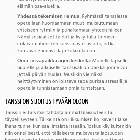
elämän osa-alueilla.
Yhdessä tekemisen riemua:
Ryhmässä tanssiessa
opetellaan huomaamaan muut, mukautumaan
yhteiseen rytmiin ja puhaltamaan yhteen hiileen.
Nämä sosiaaliset taidot ja kyky tulla toimeen
erilaisten ihmisten kanssa ovat asioita, jotka
kantavat kauniisti läpi koko elämän.
Oma turvapaikka arjen keskellä:
Monelle lapselle,
nuorelle ja aikuiselle tanssisali on paikka, jonne voi
jättää päivän huolet. Musiikin viemäksi
heittäytyminen on loistava tapa purkaa stressiä ja
opetella tunnistamaan omia tunteitaan.
TANSSI ON SIJOITUS HYVÄÄN OLOON
Tanssin ei tarvitse tähdätä ammattilaisuuteen tai
täydellisyyteen. Tärkeintä on liikkumisen ilo, kaverit ja se
ihana tunne, kun saa ilmaista itseään. Joskus käy kuitenkin
niin onnellisesti, että tällaisesta mukavasta lapsuuden
harrastuksesta tarttuu matkaan eväitä, jotka auttavat