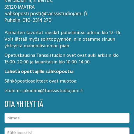
Kertakaari 5, 3. kerros,
55120 IMATRA
Sähköposti posti@tanssistudiojami.fi
Puhelin: 010-2314 270
Parhaiten tavoitat meidät puhelimitse arkisin klo 12-16.
Voit jättää myös soittopyynnön, niin otamme sinuun
yhteyttä mahdollisimman pian.
Opetuskausina Tanssistudion ovet ovat auki arkisin klo
15:00-20:00 ja lauantaisin klo 10:00-14.00
Lähetä opettajille sähköpostia
Sähköpostiosoitteet ovat muotoa:
etunimi.sukunimi@tanssistudiojami.fi
OTA YHTEYTTÄ