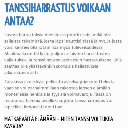
TANSSIHARRASTUS VOIKAAN
ANTAA?
Lasten harrastuksia miettiessä pohtii usein, mikä olisi
sellaista tekemistä, josta lapsi nauttisi tässä ja nyt, ja josta
voisi kenties olla jotain iloa myös tulevaisuudessa.
Maailmalla on tutkittu paljon erilaisten harrastusten
vaikutuksia, ja tanssi nousee usein esiin harrastuksena, jolla
saattaa olla yllättävänkin suotuisia heijastuksia
aikuisuuteen asti.
Tanssissa ei ole kyse pelkästä askelsarjojen opettelusta,
vaan se voi parhaimmillaan rakentaa lapsen elämään
monenlaisia henkisiä ja fyysisiä voimavaroja. Tässä on
muutamia hienoja oivalluksia, joita tanssiharrastus voi
lapsellesi lempeästi opettaa:
MATKAEVÄITÄ ELÄMÄÄN – MITEN TANSSI VOI TUKEA
KASVUA?