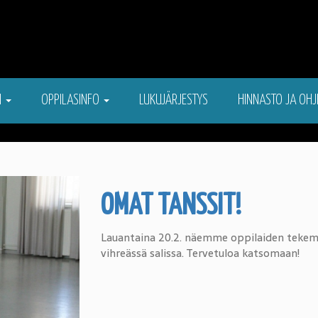
N
OPPILASINFO
LUKUJÄRJESTYS
HINNASTO JA OHJ
OMAT TANSSIT!
Lauantaina 20.2. näemme oppilaiden tekemi
vihreässä salissa. Tervetuloa katsomaan!