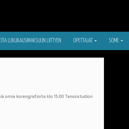
EITA LUKUKAUSIMAKSUUN LIITTYEN
OPETTAJAT
SOME
ä omia koreografioita klo 15.00 Tanssistudion