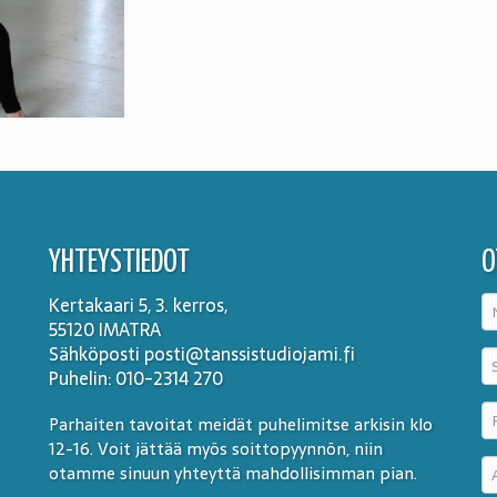
YHTEYSTIEDOT
O
Kertakaari 5, 3. kerros,
55120 IMATRA
Sähköposti posti@tanssistudiojami.fi
Puhelin: 010-2314 270
Parhaiten tavoitat meidät puhelimitse arkisin klo
12-16. Voit jättää myös soittopyynnön, niin
otamme sinuun yhteyttä mahdollisimman pian.