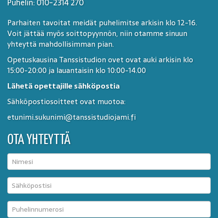
Puhelin: 010-2314 270
Parhaiten tavoitat meidät puhelimitse arkisin klo 12-16.
Voit jättää myös soittopyynnön, niin otamme sinuun
yhteyttä mahdollisimman pian.
Opetuskausina Tanssistudion ovet ovat auki arkisin klo
15:00-20:00 ja lauantaisin klo 10:00-14.00
Lähetä opettajille sähköpostia
Sähköpostiosoitteet ovat muotoa:
etunimi.sukunimi@tanssistudiojami.fi
OTA YHTEYTTÄ