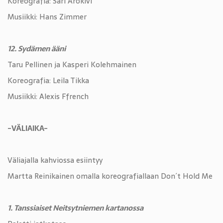
Koreografia: Sari Arokivi
Musiikki: Hans Zimmer
12. Sydämen ääni
Taru Pellinen ja Kasperi Kolehmainen
Koreografia: Leila Tikka
Musiikki: Alexis Ffrench
-VÄLIAIKA-
Väliajalla kahviossa esiintyy
Martta Reinikainen omalla koreografiallaan Don´t Hold Me
1. Tanssiaiset Neitsytniemen kartanossa