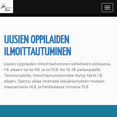
Navi
UUSIEN OPPILAIDEN
ILMOITTAUTUMINEN
Uusien oppilaiden ilmoittautuminen sähköisesti elokuussa
1.8. alkaen tai ke 9.8. ja to 10.8. klo 15-18 paikanpäällä
Tanssistudiolla. Ilmoittautumislomake löytyy tästä 1.8.
alkaen. Opetus alkaa Imatralla lukujärjestyksen mukaan
maanantaina 14.8. ja Parikkalassa tiistaina 15.8.