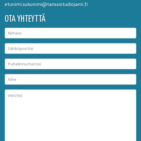
etunimi.sukunimi@tanssistudiojami.fi
OTA YHTEYTTÄ